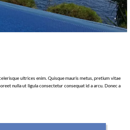
scelerisque ultrices enim. Quisque mauris metus, pretium vitae
aoreet nulla ut ligula consectetur consequat id a arcu. Donec a